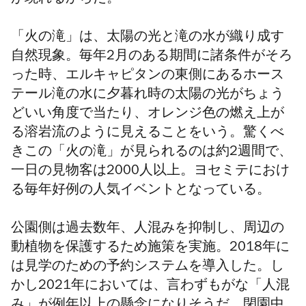
が現れるからだ。
「火の滝」は、太陽の光と滝の水が
織り成す
自然現象。
毎年2月のある期間に諸条件が
そろ
った時、
エルキャピタンの東側にある
ホース
テール
滝の水に夕暮れ時の太陽の光がちょう
どいい角度で当たり、オレンジ色の燃え上が
る溶岩流のように見えることをいう。驚くべ
きこの「火の滝」が見られるのは約2週間で、
一日の見物客は2000人以上。ヨセミテにおけ
る毎年好例の人気イベントとなっている。
公園側は
過去数年、
人混みを抑制し、周辺の
動植物を保護するため施策を実施。2018年に
は見学のための予約システムを導入した。し
かし2021年においては、言わずもがな「人混