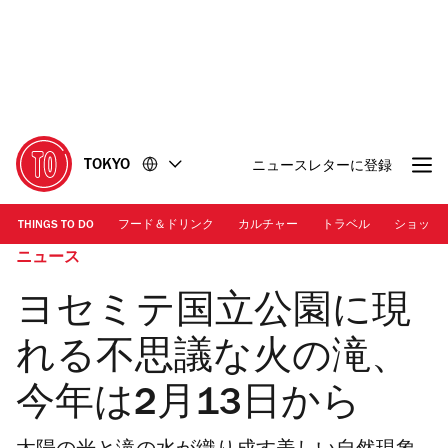
コ
フ
ン
ッ
テ
タ
ン
ー
ツ
に
に
移
移
動
TOKYO
ニュースレターに登録
動
THINGS TO DO
フード＆ドリンク
カルチャー
トラベル
ショッピ
ニュース
ヨセミテ国立公園に現
れる不思議な火の滝、
今年は2月13日から