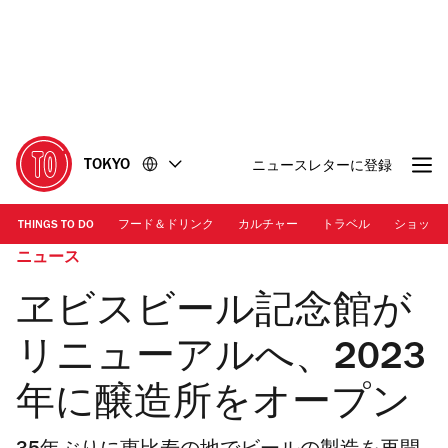
コ
フ
ン
ッ
テ
タ
ン
ー
ツ
に
に
移
移
動
TOKYO
ニュースレターに登録
動
THINGS TO DO
フード＆ドリンク
カルチャー
トラベル
ショッピ
ニュース
ヱビスビール記念館が
リニューアルへ、2023
年に醸造所をオープン