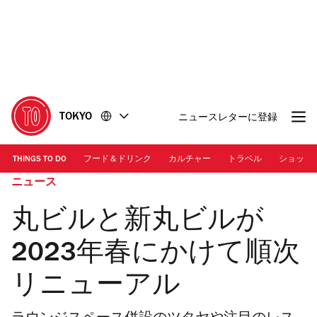
コ
フ
ン
ッ
テ
タ
ン
ー
ツ
に
に
移
移
動
TOKYO
ニュースレターに登録
動
THINGS TO DO
フード＆ドリンク
カルチャー
トラベル
ショッピ
ニュース
丸ビルと新丸ビルが
2023年春にかけて順次
リニューアル