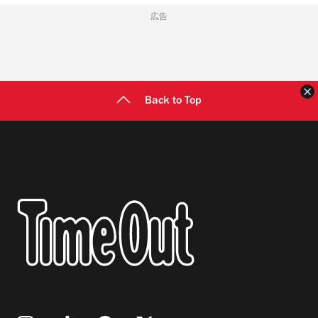
広告
Back to Top