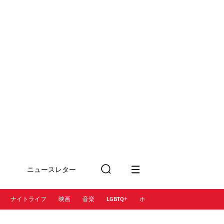
ニュースレター
検
に登録
索
ナイトライフ
映画
音楽
LGBTQ+
ホテル
レストラン＆カフェ