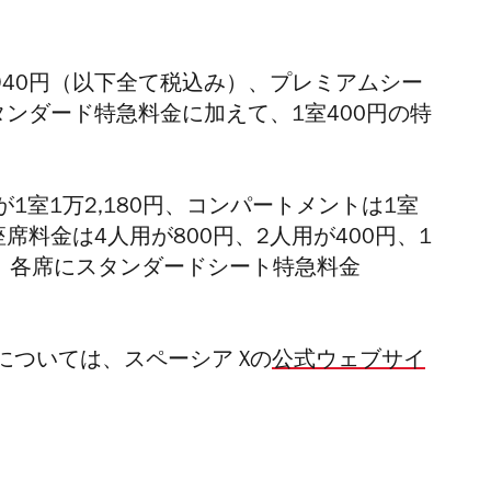
40円
（以下全て税込み）
、プレミアムシー
タンダード特急料金に加えて、1室400円の特
室1万2,180円、
コンパートメントは
1室
座席料金は
4人用が800円、2人用が400円、1
、
各席に
スタンダードシート特急料金
ついては、スペーシア Xの
公式ウェブサイ