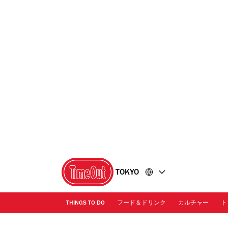
コ
フ
ン
ッ
テ
タ
ン
ー
ツ
に
に
移
移
動
動
TOKYO
THINGS TO DO
フード＆ドリンク
カルチャー
ト