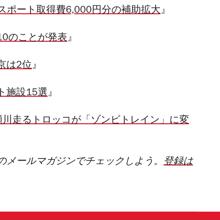
スポート取得費6,000円分の補助拡大
』
10のことが発表
』
京は2位
』
ト施設15選
』
瀬川走るトロッコが「ゾンビトレイン」に変
のメールマガジンでチェックしよう。
登録は