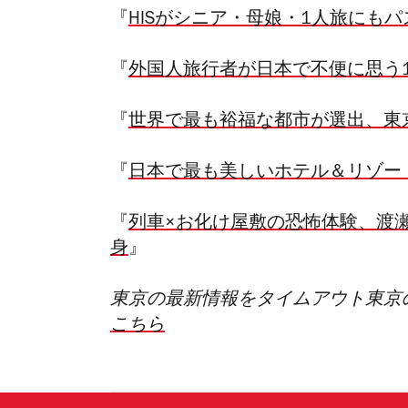
『
HISがシニア・母娘・1人旅にもパ
『
外国人旅行者が日本で不便に思う
『
世界で最も裕福な都市が選出、東
『
日本で最も美しいホテル＆リゾー
『
列車×お化け屋敷の恐怖体験、渡
身
』
東京の最新情報をタイムアウト東京
こちら