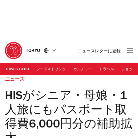
コ
フ
ン
ッ
テ
タ
ン
ー
ツ
に
に
移
移
動
TOKYO
ニュースレターに登録
動
THINGS TO DO
フード＆ドリンク
カルチャー
トラベル
ショッピ
ニュース
HISがシニア・母娘・1
人旅にもパスポート取
得費6,000円分の補助拡