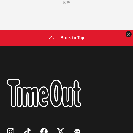
広告
Back to Top