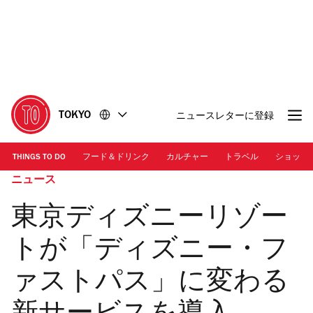
コ
フ
ン
ッ
テ
タ
ン
ー
ツ
に
に
移
移
動
TOKYO
ニュースレターに登録
動
THINGS TO DO
フード＆ドリンク
カルチャー
トラベル
ショッピ
ニュース
東京ディズニーリゾー
トが「ディズニー・フ
ァストパス」に変わる