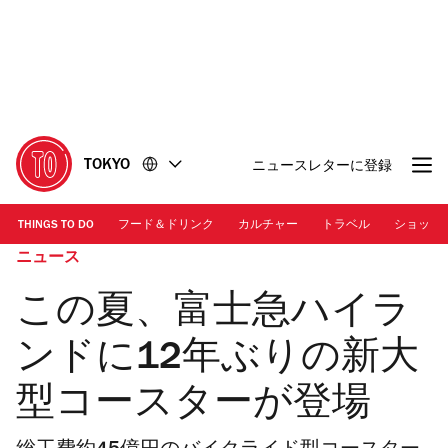
コ
フ
ン
ッ
テ
タ
ン
ー
ツ
に
に
移
移
動
TOKYO
ニュースレターに登録
動
THINGS TO DO
フード＆ドリンク
カルチャー
トラベル
ショッピ
ニュース
この夏、富士急ハイラ
ンドに12年ぶりの新大
型コースターが登場