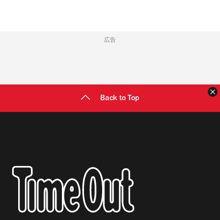
広告
Back to Top