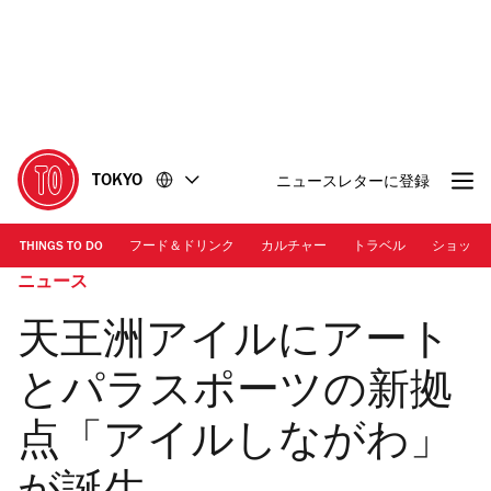
コ
フ
ン
ッ
テ
タ
ン
ー
ツ
に
に
移
移
動
TOKYO
ニュースレターに登録
動
THINGS TO DO
フード＆ドリンク
カルチャー
トラベル
ショッピ
ニュース
天王洲アイルにアート
とパラスポーツの新拠
点「アイルしながわ」