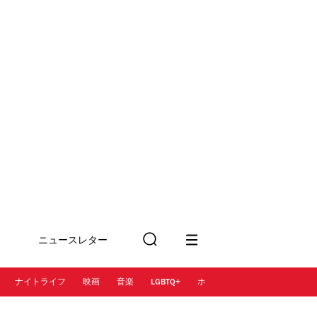
ニュースレター
検
に登録
索
ナイトライフ
映画
音楽
LGBTQ+
ホテル
レストラン＆カフェ