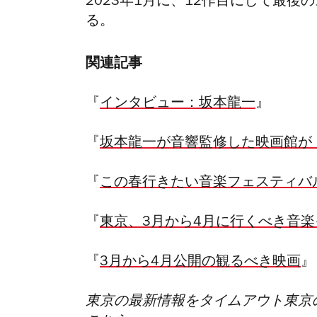
2023年1月に、12作目にして最後
る。
関連記事
『
インタビュー：坂本龍一
』
『
坂本龍一が音響監修した映画館が
『
この春行きたい音楽フェスティバル
『
東京、3月から4月に行くべき音
『
3月から4月公開の観るべき映画
』
東京の最新情報をタイムアウト東京