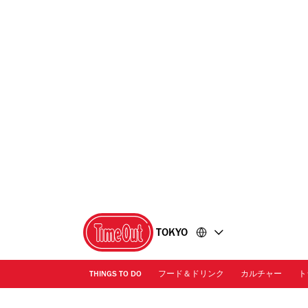
コ
フ
ン
ッ
テ
タ
ン
ー
ツ
に
に
移
移
動
動
TOKYO
THINGS TO DO
フード＆ドリンク
カルチャー
ト