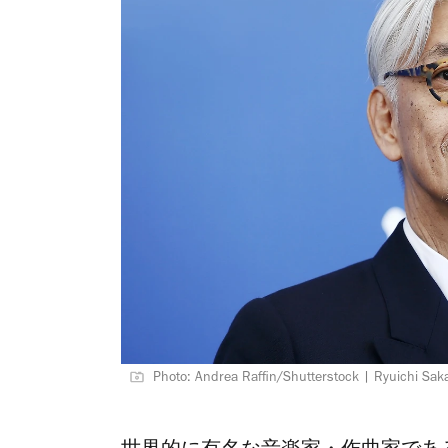
Photo: Andrea Raffin/Shutterstock | Ryuichi Saka