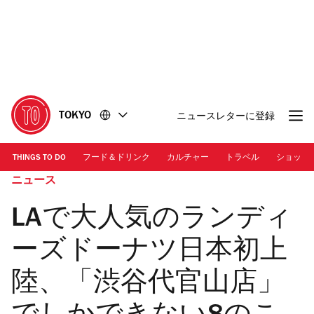
コ
フ
ン
ッ
テ
タ
ン
ー
ツ
に
に
移
移
動
TOKYO
ニュースレターに登録
動
THINGS TO DO
フード＆ドリンク
カルチャー
トラベル
ショッピ
ニュース
LAで大人気のランディ
ーズドーナツ日本初上
陸、「渋谷代官山店」