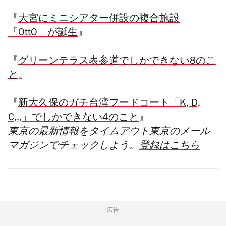
『
大宮にミニシアター併設の複合施設
「OttO」が誕生
』
『
グリーンテラス表参道でしかできない8のこ
と
』
『
新大久保のガチ台湾フードコート「K, D,
C,,,」でしかできない4のこと
』
東京の最新情報をタイムアウト東京のメール
マガジンでチェックしよう。
登録はこちら
広告