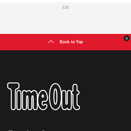
広告
Back to Top