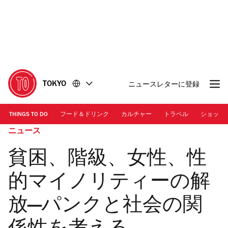
コ
フ
ン
ッ
テ
タ
ン
ー
ツ
に
に
移
移
動
TOKYO
ニュースレターに登録
動
THINGS TO DO
フード＆ドリンク
カルチャー
トラベル
ショッピ
ニュース
貧困、階級、女性、性
的マイノリティーの解
放―パンクと社会の関