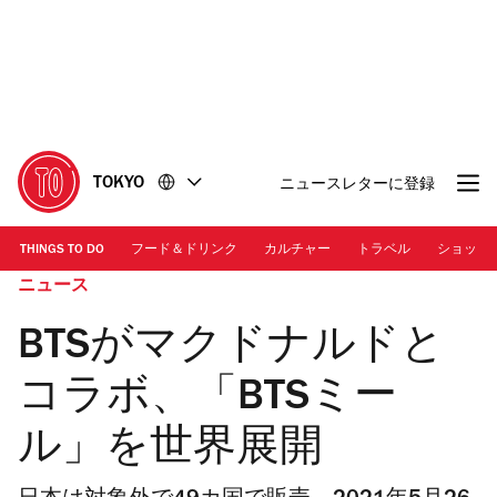
コ
フ
ン
ッ
テ
タ
ン
ー
ツ
に
に
移
移
動
TOKYO
ニュースレターに登録
動
THINGS TO DO
フード＆ドリンク
カルチャー
トラベル
ショッピ
ニュース
BTSがマクドナルドと
コラボ、「BTSミー
ル」を世界展開