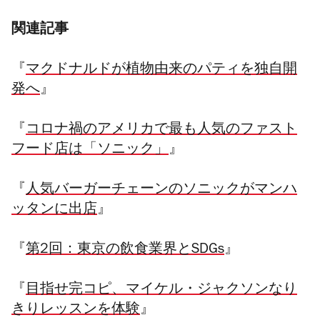
関連記事
『
マクドナルドが植物由来のパティを独自開
発へ
』
『
コロナ禍のアメリカで最も人気のファスト
フード店は「ソニック」
』
『
人気バーガーチェーンのソニックがマンハ
ッタンに出店
』
『
第2回：東京の飲食業界とSDGs
』
『
目指せ完コピ、マイケル・ジャクソンなり
きりレッスンを体験
』