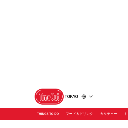
コ
フ
ン
ッ
テ
タ
ン
ー
ツ
に
に
移
移
動
動
TOKYO
THINGS TO DO
フード＆ドリンク
カルチャー
ト