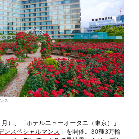
ンス
日（月）、「
ホテルニューオータニ（東京）」
デンスペシャルマンス
」
を開催。30種3万輪