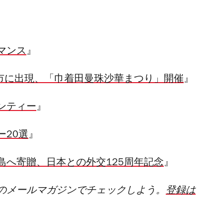
マンス
』
高市に出現、「巾着田曼珠沙華まつり」開催
』
ンティー
』
20選
』
島へ寄贈、日本との外交125周年記念
』
のメールマガジンでチェックし
よう。
登録は