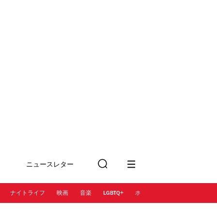
ニュースレター
検
に登録
索
ナイトライフ
映画
音楽
LGBTQ+
ホテル
レストラン＆カフェ