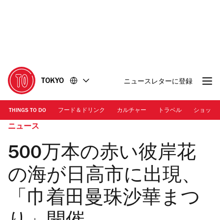
コ
フ
ン
ッ
テ
タ
ン
ー
ツ
に
に
移
移
動
TOKYO
ニュースレターに登録
動
THINGS TO DO
フード＆ドリンク
カルチャー
トラベル
ショッピ
ニュース
500万本の赤い彼岸花
の海が日高市に出現、
「巾着田曼珠沙華まつ