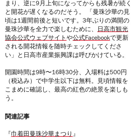
まり、逆に9月上旬になってからも残暑が続く
と開花が遅くなるのだそう。 「曼珠沙華の見
頃は1週間前後と短いです。3年ぶりの満開の
曼珠沙華を全力で楽しむために、
日高市観光
協会公式ウェブサイト
や
公式Facebook
で更新
される開花情報を随時チェックしてくださ
い」と日高市産業振興課は呼びかけている。
開園時間は9時〜16時30分、入場料は500円
（税込み）で中学生以下は無料。見頃情報を
こまめに確認し、最高の紅色の絶景を楽しも
う。
関連記事
『
巾着田曼珠沙華まつり
』