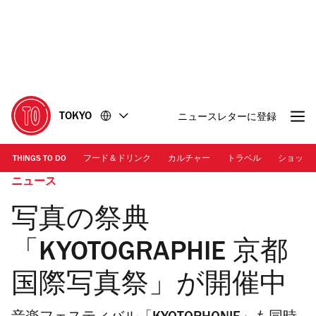
コ
フ
ン
ッ
テ
タ
ン
ー
ツ
に
に
移
移
動
TOKYO
ニュースレターに登録
動
THINGS TO DO
フード＆ドリンク
カルチャー
トラベル
ショッピ
ニュース
写真の祭典
「KYOTOGRAPHIE 京都
国際写真祭」が開催中