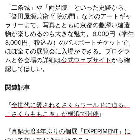
「二条城」や「両足院」といった史跡から、
「誉田屋源兵衛 竹院の間」などのアートギャ
ラリーまで、
写真とともに京都の趣深い建造
物が楽しめるのも大きな魅力。
6,000円（学生
3,000円、税込み）
のパスポートチケット
で、
ほぼ全ての展覧会に入場ができる。プログラ
ムと各会場の詳細は
公式ウェブサイト
から確
認してほしい。
関連記事
『
全世代に愛されるさくらワールドに迫る、
「さくらももこ展」が横浜で開催
』
『
真鍋大度4年ぶりの個展「EXPERIMENT」に