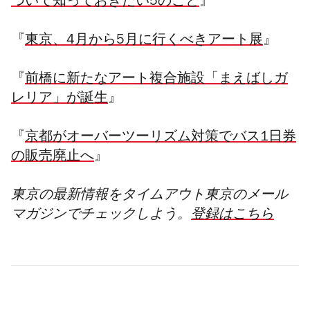
ついて知っておきたい5のこと
』
『
東京、4月から5月に行くべきアート展
』
『
前橋に新たなアート複合施設「まえばしガ
レリア」が誕生
』
『
京都がオーバーツーリズム対策でバス1日券
の販売廃止へ
』
東京の最新情報をタイムアウト東京のメール
マガジンでチェックしよう。
登録はこちら