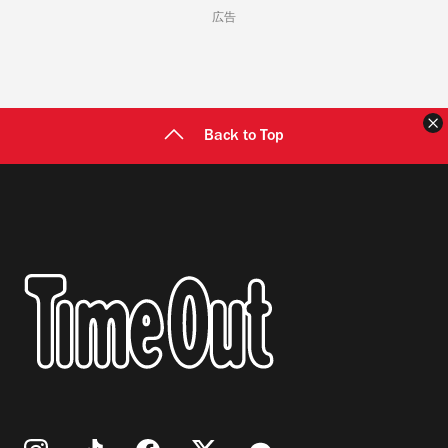
広告
Back to Top