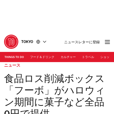
コ
フ
ン
ッ
テ
タ
ン
ー
ツ
に
に
移
移
動
TOKYO
ニュースレターに登録
動
THINGS TO DO
フード＆ドリンク
カルチャー
トラベル
ショッピ
ニュース
食品ロス削減ボックス
「フーボ」がハロウィ
ン期間に菓子など全品