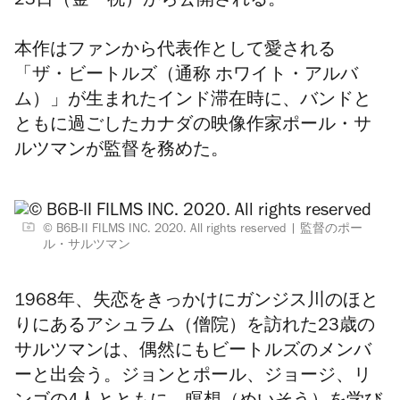
23日（金・祝）から公開される。
本作は
ファンから
代表作として愛される
「ザ・ビートルズ（通称 ホワイト・アルバ
ム）」が生まれたインド滞在時に、バンドと
ともに過ごしたカナダの映像作家ポール・サ
ルツマンが監督を務めた。
© B6B-II FILMS INC. 2020. All rights reserved
監督のポー
ル・サルツマン
1968年、失恋をきっかけにガンジス川のほと
りにある
アシュラム（僧院）
を訪れた
23歳の
サルツマンは、偶然にも
ビートルズのメンバ
ーと出会う。ジョンとポール、ジョージ、リ