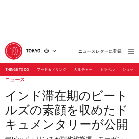
コ
フ
ン
ッ
テ
タ
ン
ー
ツ
に
に
移
移
動
TOKYO
ニュースレターに登録
動
THINGS TO DO
フード＆ドリンク
カルチャー
トラベル
ショッピ
ニュース
インド滞在期のビート
ルズの素顔を収めたド
キュメンタリーが公開