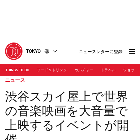
コ
フ
ン
ッ
テ
タ
ン
ー
ツ
に
に
移
移
動
TOKYO
ニュースレターに登録
動
THINGS TO DO
フード＆ドリンク
カルチャー
トラベル
ショッピ
ニュース
渋谷スカイ屋上で世界
の音楽映画を大音量で
上映するイベントが開