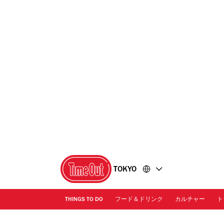
コ
フ
ン
ッ
テ
タ
ン
ー
ツ
に
に
移
移
動
動
TOKYO
THINGS TO DO
フード＆ドリンク
カルチャー
ト