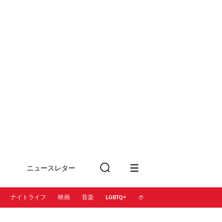
ニュースレター
検
に登録
索
ナイトライフ
映画
音楽
LGBTQ+
ホテル
レストラン＆カフェ