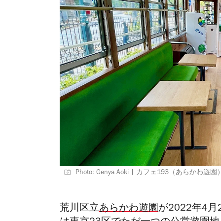
Photo: Genya Aoki | カフェ193（あらかわ遊園
荒川区立
あらかわ遊園
が2022年4