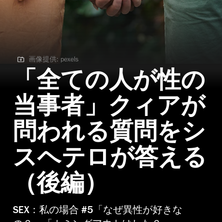
画像提供: pexels
画像提供: pexels
「全ての人が性の
当事者」クィアが
問われる質問をシ
スヘテロが答える
（後編）
SEX：私の場合 #5「なぜ異性が好きな