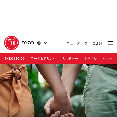
コ
フ
ン
ッ
テ
タ
ン
ー
ツ
に
に
移
移
動
TOKYO
ニュースレターに登録
動
THINGS TO DO
フード＆ドリンク
カルチャー
トラベル
ショッピ