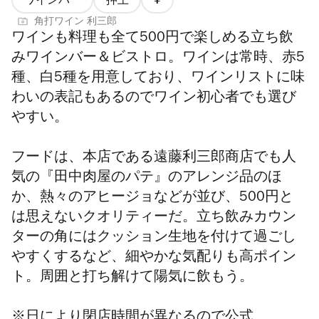
ワインバー
押上
価
角打ワイン 利三郎
格
ワインも料理も全て500円で楽しめる立ち飲
1/4
みワインバー＆ビストロ。ワインは常時、赤5
種、白5種を用意しており、ワインリストに味
わいの表記もあるのでワイン初心者でも選び
やすい。
フードは、本店である遠藤利三郎商店でも人
気の『田中肉屋のパテ』のアレンジ品のほ
か、熱々のアヒージョなどが並び、500円と
は思えないクオリティーだ。立ち飲みカウン
ターの角にはクッション生地を付けて過ごし
やすくするなど、細やかな気配りも高ポイン
ト。周囲と打ち解けて陽気に飲もう。
※日により閉店時間が異なるので
公式