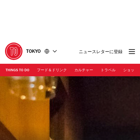
コ
フ
ン
ッ
テ
タ
ン
ー
ツ
に
に
移
移
動
TOKYO
ニュースレターに登録
動
THINGS TO DO
フード＆ドリンク
カルチャー
トラベル
ショッピ