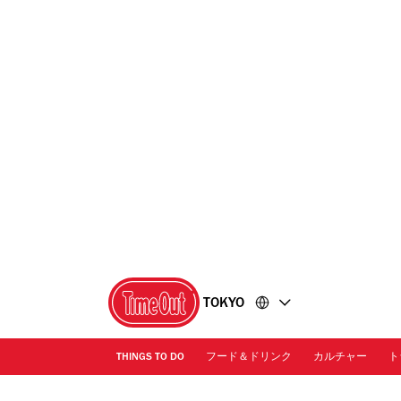
コ
フ
ン
ッ
テ
タ
ン
ー
ツ
に
に
移
移
動
動
TOKYO
THINGS TO DO
フード＆ドリンク
カルチャー
ト