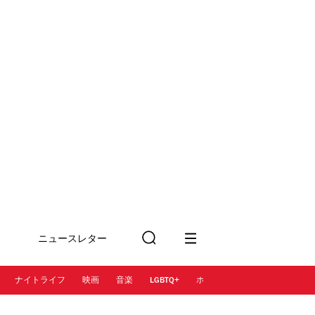
ニュースレター
検
に登録
索
ナイトライフ
映画
音楽
LGBTQ+
ホテル
レストラン＆カフェ