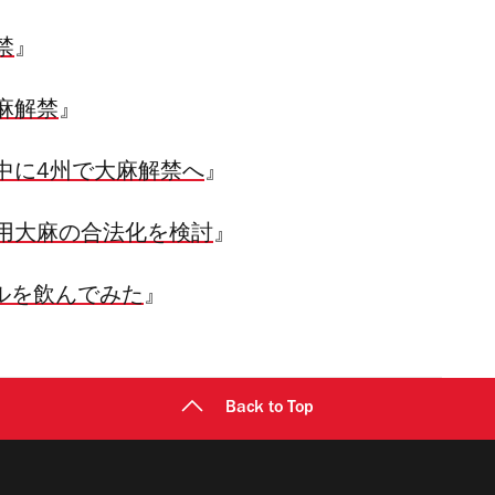
禁
』
麻解禁
』
中に4州で大麻解禁へ
』
用大麻の合法化を検討
』
ルを飲んでみた
』
Back to Top