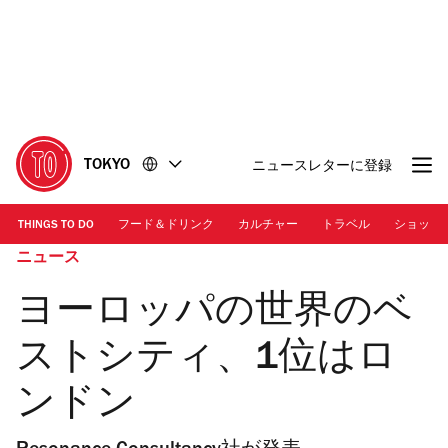
コ
フ
ン
ッ
テ
タ
ン
ー
ツ
に
に
移
移
動
TOKYO
ニュースレターに登録
動
THINGS TO DO
フード＆ドリンク
カルチャー
トラベル
ショッピ
ニュース
ヨーロッパの世界のベ
ストシティ、1位はロ
ンドン