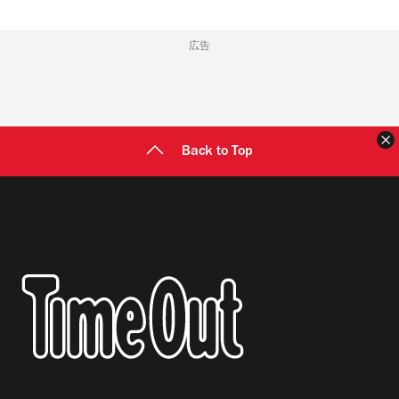
広告
Back to Top