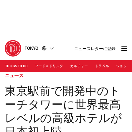
コ
フ
ン
ッ
テ
タ
ン
ー
ツ
に
に
移
移
動
TOKYO
ニュースレターに登録
動
THINGS TO DO
フード＆ドリンク
カルチャー
トラベル
ショッピ
ニュース
東京駅前で開発中のト
ーチタワーに世界最高
レベルの高級ホテルが