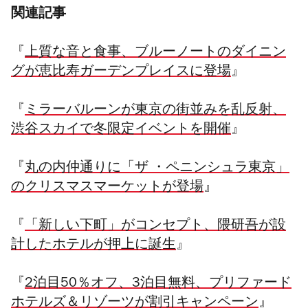
関連記事
『
上質な音と食事、ブルーノートのダイニン
グが恵比寿ガーデンプレイスに登場
』
『
ミラーバルーンが東京の街並みを乱反射、
渋谷スカイで冬限定イベントを開催
』
『
丸の内仲通りに「ザ ・ペニンシュラ東京」
のクリスマスマーケットが登場
』
『
「新しい下町」がコンセプト、隈研吾が設
計したホテルが押上に誕生
』
『
2泊目50％オフ、3泊目無料、プリファード
ホテルズ＆リゾーツが割引キャンペーン
』