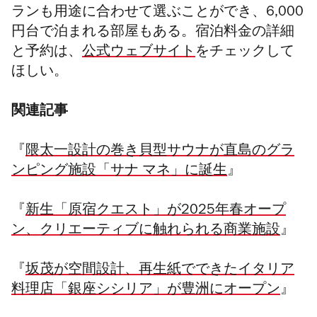
ランも用途に合わせて選ぶことができ、6,000
円台で泊まれる部屋もある。宿泊料金の詳細
と予約は、
公式ウェブサイト
をチェックして
ほしい。
関連記事
『
隈太一設計の巻き貝型サウナが直島のグラ
ンピング施設「サナ マネ」に誕生
』
『
新生「原宿クエスト」が2025年春オープ
ン、クリエーティブに触れられる商業施設
』
『
坂茂が空間設計、再生紙でできたイタリア
料理店「銀座シシリア」が豊洲にオープン
』