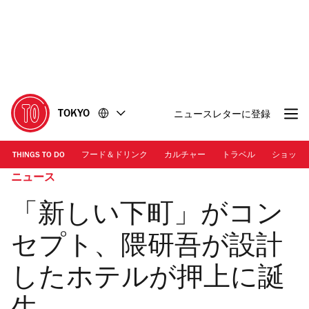
コ
フ
ン
ッ
テ
タ
ン
ー
ツ
に
に
移
移
動
TOKYO
ニュースレターに登録
動
THINGS TO DO
フード＆ドリンク
カルチャー
トラベル
ショッピ
ニュース
「新しい下町」がコン
セプト、隈研吾が設計
したホテルが押上に誕