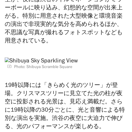
空が、夜には渋谷のイルミネーションがミラ
ーボールに映り込み、幻想的な空間が出来上
がる。
特別に用意された大型映像と環境音楽
の演出で非現実的な気分を高められるほか、
不思議な写真が撮れるフォトスポットなども
用意されている。
Photo: Shibuya Scramble Square
19時以降には「きらめく光のツリー」が登
場。
クリスマスツリーに見立てた光の柱が
夜
空に投影される光景は、見応え満載だ。さら
に19時以降の30分ごとに、光と音響による特
別な演出を実施。渋谷の夜空に大迫力で伸び
る、光のパフォーマンスが楽しめる。