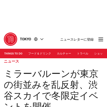
コ
フ
ン
ッ
テ
タ
ン
ー
ツ
に
に
移
移
動
TOKYO
ニュースレターに登録
動
THINGS TO DO
フード＆ドリンク
カルチャー
トラベル
ショッピ
ニュース
ミラーバルーンが東京
の街並みを乱反射、渋
谷スカイで冬限定イベ