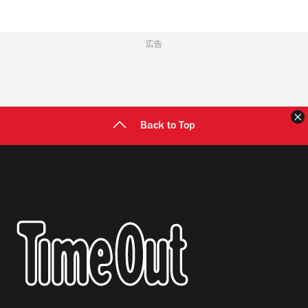
広告
Back to Top