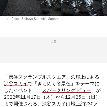
Photo: Shibuya Scramble Square
広告
「
渋谷スクランブルスクエア
」の屋上にある
渋谷スカイ
で「きらめく冬景色」をテーマに
したイベント、「
スパークリング ビュー
」が
2022年11月17日（木）から12月25日（日）
まで開催される。渋谷スカイは地上約230メ