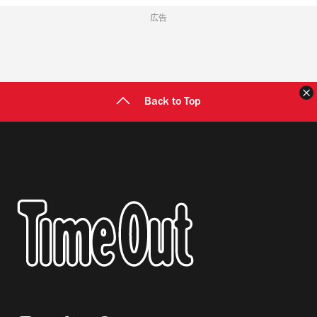
広告
Back to Top