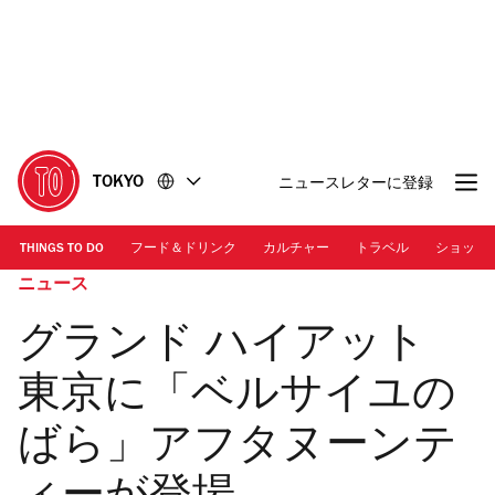
コ
フ
ン
ッ
テ
タ
ン
ー
ツ
に
に
移
移
動
TOKYO
ニュースレターに登録
動
THINGS TO DO
フード＆ドリンク
カルチャー
トラベル
ショッピ
ニュース
グランド ハイアット
東京に「ベルサイユの
ばら」アフタヌーンテ