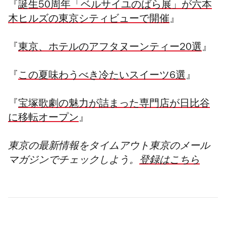
『
誕生50周年「ベルサイユのばら展」が六本
木ヒルズの東京シティビューで開催
』
『
東京、ホテルのアフタヌーンティー20選
』
『
この夏味わうべき冷たいスイーツ6選
』
『
宝塚歌劇の魅力が詰まった専門店が日比谷
に移転オープン
』
東京の最新情報をタイムアウト東京のメール
マガジンでチェックし
よう。
登録はこちら