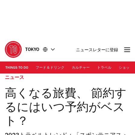
コ
フ
ン
ッ
テ
タ
ン
ー
ツ
に
に
移
移
動
TOKYO
ニュースレターに登録
動
THINGS TO DO
フード＆ドリンク
カルチャー
トラベル
ショッピ
ニュース
高くなる旅費、 節約す
るにはいつ予約がベス
ト？