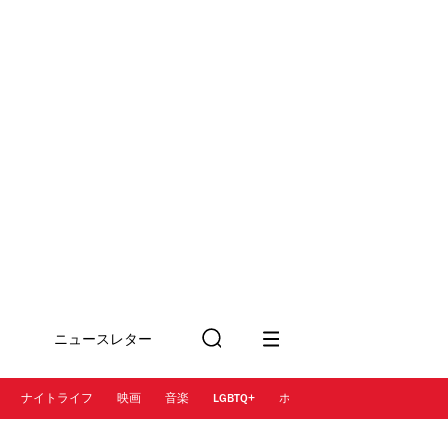
ニュースレター
検
に登録
索
ナイトライフ
映画
音楽
LGBTQ+
ホテル
レストラン＆カフェ