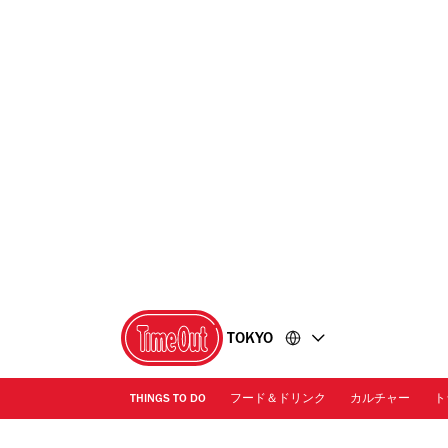
コ
フ
ン
ッ
テ
タ
ン
ー
ツ
に
に
移
移
動
動
TOKYO
THINGS TO DO
フード＆ドリンク
カルチャー
ト