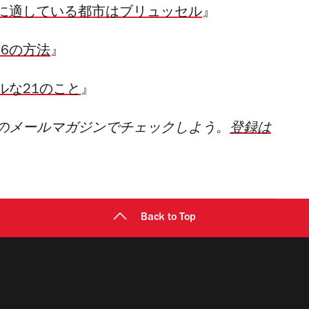
に適している都市はブリュッセル
』
の6の方法
』
ルな21のこと
』
のメールマガジンでチェックしよう。
登録は
Back to Top