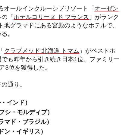
るオールインクルーシブリゾート「
オーゼン
ルの「
ホテルコリーヌ ド フランス
」がランク
ト地グラマドにある宮殿のようなホテルで、
いる。
「
クラブメッド 北海道 トマム
」がベストホ
門でも昨年から引き続き日本1位、ファミリー
ア3位を獲得した。
下の通り。
ル・インド
）
リフシ・モルディブ）
（グラマド・ブラジル）
ンドン・イギリス）