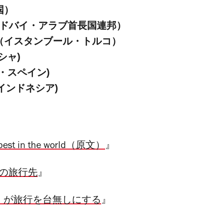
国）
ル（ドバイ・アラブ首長国連邦）
ル（イスタンブール・トルコ）
シャ)
ナ・スペイン)
・インドネシア)
he best in the world（原文）
』
4の旅行先
』
真」が旅行を台無しにする
』