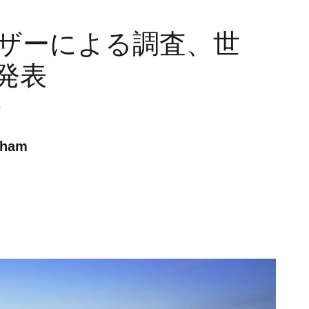
ザーによる調査、世
発表
計
gham