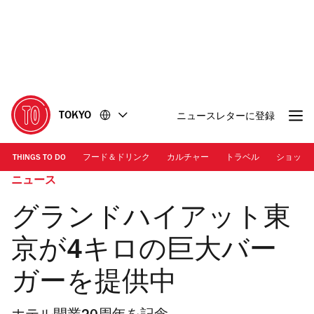
コ
フ
ン
ッ
テ
タ
ン
ー
ツ
に
に
移
移
動
TOKYO
ニュースレターに登録
動
THINGS TO DO
フード＆ドリンク
カルチャー
トラベル
ショッピ
ニュース
グランドハイアット東
京が4キロの巨大バー
ガーを提供中