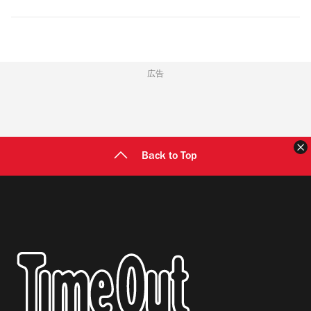
広告
Back to Top