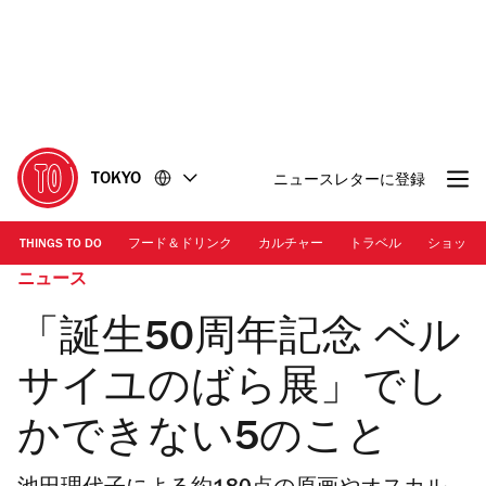
コ
フ
ン
ッ
テ
タ
ン
ー
ツ
に
に
移
移
動
TOKYO
ニュースレターに登録
動
THINGS TO DO
フード＆ドリンク
カルチャー
トラベル
ショッピ
ニュース
「誕生50周年記念 ベル
サイユのばら展」でし
かできない5のこと