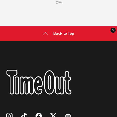
広告
Back to Top