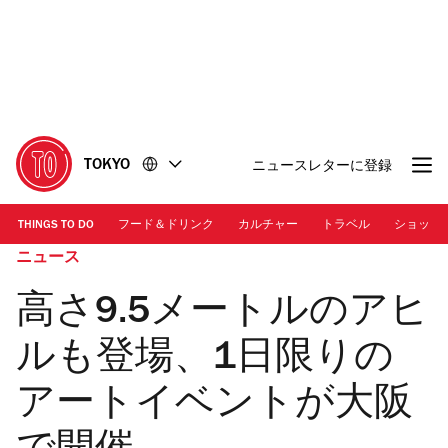
コ
フ
ン
ッ
テ
タ
ン
ー
ツ
に
に
移
移
動
TOKYO
ニュースレターに登録
動
THINGS TO DO
フード＆ドリンク
カルチャー
トラベル
ショッピ
ニュース
高さ9.5メートルのアヒ
ルも登場、1日限りの
アートイベントが大阪