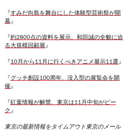
『
すみだ向島を舞台にした体験型芸術祭が開
幕
』
『
約2800点の資料を展示、和田誠の全貌に迫
る大規模回顧展
』
『
10月から11月に行くべきアニメ展示11選
』
『
グッチ創設100周年、没入型の展覧会を開
催
』
『
紅葉情報が解禁、東京は11月中旬がピー
ク
』
東京の最新情報をタイムアウト東京のメール