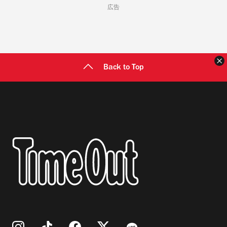
広告
Back to Top