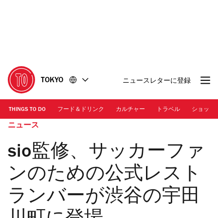
コ
フ
ン
ッ
テ
タ
ン
ー
ツ
に
に
移
移
動
TOKYO
ニュースレターに登録
動
THINGS TO DO
フード＆ドリンク
カルチャー
トラベル
ショッピ
ニュース
sio監修、サッカーファ
ンのための公式レスト
ランバーが渋谷の宇田