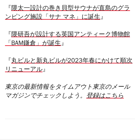
『
隈太一設計の巻き貝型サウナが直島のグラ
ンピング施設「サナ マネ」に誕生
』
『
隈研吾が設計する英国アンティーク博物館
「BAM鎌倉」が誕生
』
『
丸ビルと新丸ビルが2023年春にかけて順次
リニューアル
』
東京の最新情報をタイムアウト東京のメール
マガジンでチェックしよう。
登録はこちら