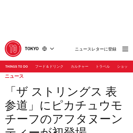
コ
フ
ン
ッ
テ
タ
ン
ー
ツ
に
に
移
移
動
TOKYO
ニュースレターに登録
動
THINGS TO DO
フード＆ドリンク
カルチャー
トラベル
ショッピ
ニュース
「ザ ストリングス 表
参道」にピカチュウモ
チーフのアフタヌーン