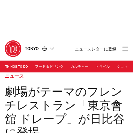
コ
フ
ン
ッ
テ
タ
ン
ー
ツ
に
に
移
移
動
TOKYO
ニュースレターに登録
動
THINGS TO DO
フード＆ドリンク
カルチャー
トラベル
ショッピ
ニュース
劇場がテーマのフレン
チレストラン「東京會
舘 ドレープ」が日比谷