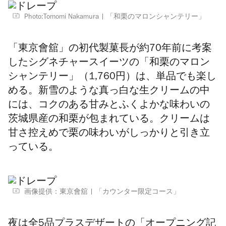
Photo:Tomomi Nakamura
「和栗のマロンシャンテリー」
「東京會舘」の
初代製菓長
が約70年前に考案
したシグネチャースイーツの「和栗のマロン
シャンテリー」（1,760円）は、単品でも楽し
める。新雪のような真っ白な生クリームの中
には、コクのある甘みとふくよかな味わいの
茨城県産の和栗が包まれている。クリームは
甘さ控えめで栗の味わいがしっかりと引き立
っている。
画像提供：東京會舘
「カウンター限定コース」
夜は全5品プラスデザートの「オープニング記