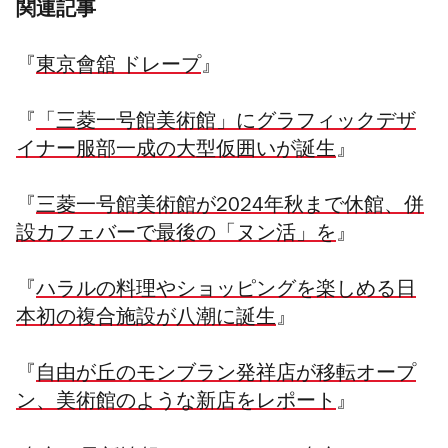
関連記事
『
東京會舘 ドレープ
』
『
「三菱一号館美術館」にグラフィックデザ
イナー服部一成の大型仮囲いが誕生
』
『
三菱一号館美術館が2024年秋まで休館、併
設カフェバーで最後の「ヌン活」を
』
『
ハラルの料理やショッピングを楽しめる日
本初の複合施設が八潮に誕生
』
『
自由が丘のモンブラン発祥店が移転オープ
ン、美術館のような新店をレポート
』