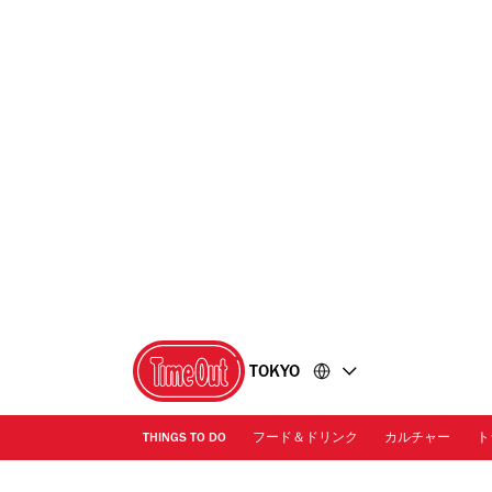
コ
フ
ン
ッ
テ
タ
ン
ー
ツ
に
に
移
移
動
動
TOKYO
THINGS TO DO
フード＆ドリンク
カルチャー
ト