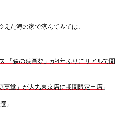
冷えた海の家で涼んでみては。
ス 「森の映画祭」が4年ぶりにリアルで開
涼菓堂」が大丸東京店に期間限定出店
』
4選
』