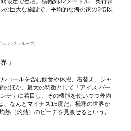
）」が、期間限定で登場。横幅約32メートル、奥行き
トルの巨大な施設で、平均的な海の家の2倍以
プンハウスグループ）
世界」
アルコールを含む飲食や休憩、着替え、シャ
備のほか、最大の特徴として「アイス バー
凍コンテナに着目し、その機能を使いつつ外内
は、なんとマイナス15度だ。極寒の世界か
に灼熱（灼熱）のビーチを見渡せるという。