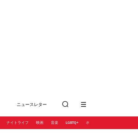
ニュースレター
検
に登録
索
ナイトライフ
映画
音楽
LGBTQ+
ホテル
レストラン＆カフェ