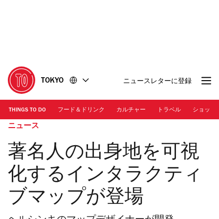
コ
フ
ン
ッ
テ
タ
ン
ー
ツ
に
に
移
移
動
TOKYO
ニュースレターに登録
動
THINGS TO DO
フード＆ドリンク
カルチャー
トラベル
ショッピ
ニュース
著名人の出身地を可視
化するインタラクティ
ブマップが登場