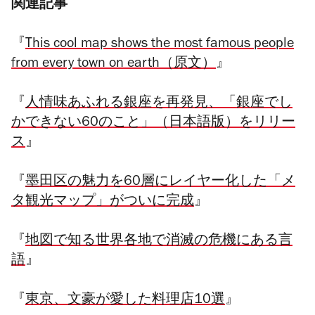
関連記事
『
This cool map shows the most famous people
from every town on earth（原文）
』
『
人情味あふれる銀座を再発見、「銀座でし
かできない60のこと」（日本語版）をリリー
ス
』
『
墨田区の魅力を60層にレイヤー化した「メ
タ観光マップ」がついに完成
』
『
地図で知る世界各地で消滅の危機にある言
語
』
『
東京、文豪が愛した料理店10選
』