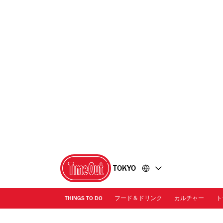
コ
フ
ン
ッ
テ
タ
ン
ー
ツ
に
に
移
移
動
動
TOKYO
THINGS TO DO
フード＆ドリンク
カルチャー
ト