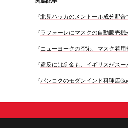
関連記事
『
北見ハッカのメントール成分配合
『
ラフォーレにマスクの自動販売機が登場、P
『
ニューヨークの空港、マスク着用
『
違反には罰金も、イギリスがスー
『
バンコクのモダンインド料理店G