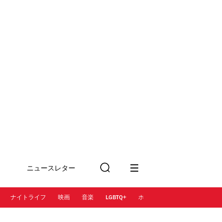
ニュースレター
検
に登録
索
ナイトライフ
映画
音楽
LGBTQ+
ホテル
レストラン＆カフェ