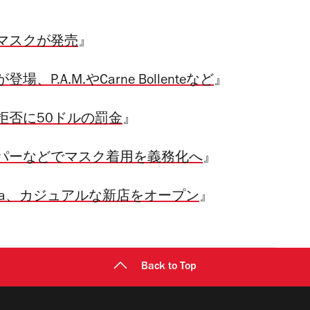
マスクが発売
』
.A.M.やCarne Bollenteなど
』
拒否に50ドルの罰金
』
パーなどでマスク着用を義務化へ
』
aa、カジュアルな新店をオープン
』
Back to Top