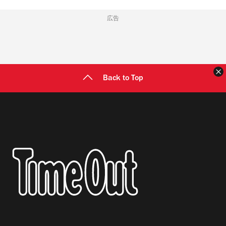
広告
Back to Top