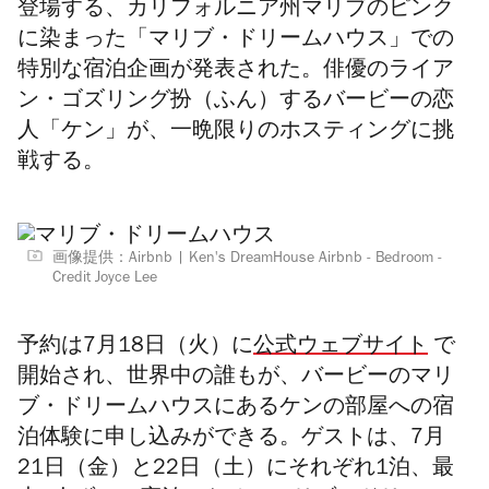
登場する、
カリフォルニア州マリブの
ピンク
に染まった「マリブ・
ドリームハウス」での
特別な宿泊企画が発表された。
俳優のライア
ン・
ゴズリング扮（ふん）するバービーの恋
人「ケン」
が、一晩限りのホスティングに挑
戦する。
画像提供：Airbnb
Ken's DreamHouse Airbnb - Bedroom -
Credit Joyce Lee
予約は7月18日（火）に
公式ウェブサイト
で
開始され、
世界中の誰もが、バービーのマリ
ブ・
ドリームハウスにあるケンの部屋への宿
泊体験に申し込みができる。
ゲストは、7月
21日（金）と22日（土）にそれぞれ1泊、
最