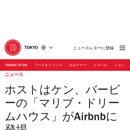
コ
フ
ン
ッ
テ
タ
ン
ー
ツ
に
に
移
移
動
TOKYO
ニュースレターに登録
動
THINGS TO DO
フード＆ドリンク
カルチャー
トラベル
ショッピ
ニュース
ホストはケン、バービ
ーの「マリブ・ドリー
ムハウス」がAirbnbに