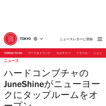
コ
フ
ン
ッ
テ
タ
ン
ー
ツ
に
に
移
移
動
TOKYO
ニュースレターに登録
動
THINGS TO DO
フード＆ドリンク
カルチャー
トラベル
ショッピ
ニュース
ハードコンブチャの
JuneShineがニューヨー
クにタップルームをオ