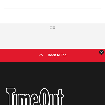
広告
Back to Top