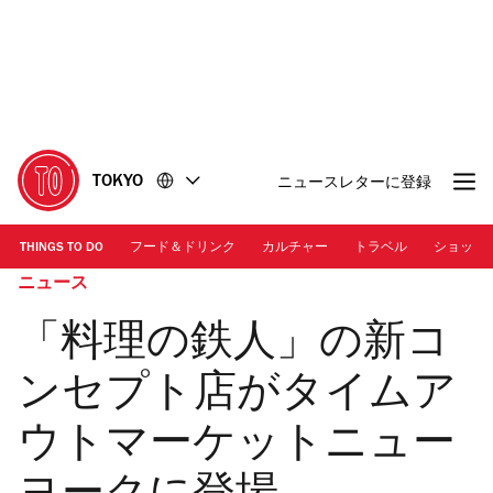
コ
フ
ン
ッ
テ
タ
ン
ー
ツ
に
に
移
移
動
TOKYO
ニュースレターに登録
動
THINGS TO DO
フード＆ドリンク
カルチャー
トラベル
ショッピ
ニュース
「料理の鉄人」の新コ
ンセプト店がタイムア
ウトマーケットニュー