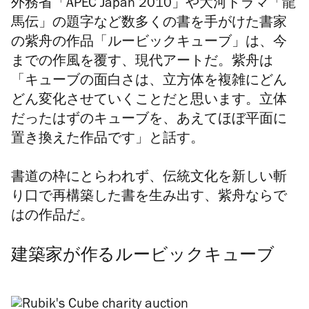
外務省「APEC Japan 2010」や大河ドラマ「龍
馬伝」の題字など数多くの書を手がけた書家
の紫舟の作品「ルービックキューブ」は、今
までの作風を覆す、現代アートだ。紫舟は
「キューブの面白さは、立方体を複雑にどん
どん変化させていくことだと思います。立体
だったはずのキューブを、あえてほぼ平面に
置き換えた作品です」と話す。
書道の枠にとらわれず、伝統文化を新しい斬
り口で再構築した書を生み出す、紫舟ならで
はの作品だ。
建築家が作るルービックキューブ