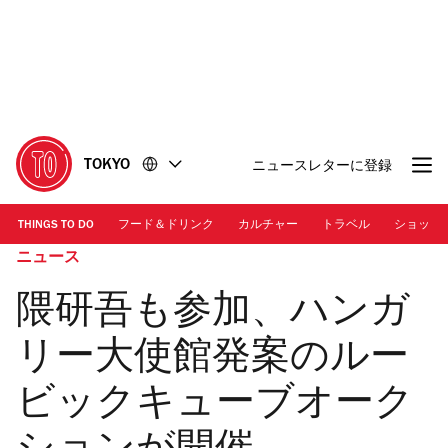
コ
フ
ン
ッ
テ
タ
ン
ー
ツ
に
に
移
移
動
TOKYO
ニュースレターに登録
動
THINGS TO DO
フード＆ドリンク
カルチャー
トラベル
ショッピ
ニュース
隈研吾も参加、ハンガ
リー大使館発案のルー
ビックキューブオーク