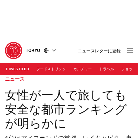
コ
フ
ン
ッ
テ
タ
ン
ー
ツ
に
に
移
移
動
TOKYO
ニュースレターに登録
動
THINGS TO DO
フード＆ドリンク
カルチャー
トラベル
ショッピ
ニュース
女性が一人で旅しても
安全な都市ランキング
が明らかに