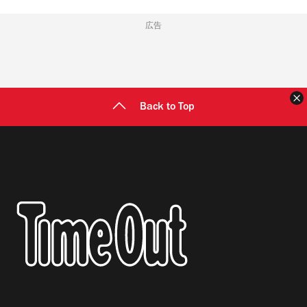
広告
Back to Top