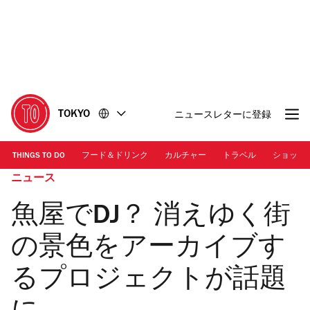
コ
フ
ン
ッ
テ
タ
ン
ー
ツ
に
に
移
移
動
TOKYO
ニュースレターに登録
動
THINGS TO DO
フード＆ドリンク
カルチャー
トラベル
ショッピ
ニュース
魚屋でDJ？ 消えゆく街
の景色をアーカイブす
るプロジェクトが話題