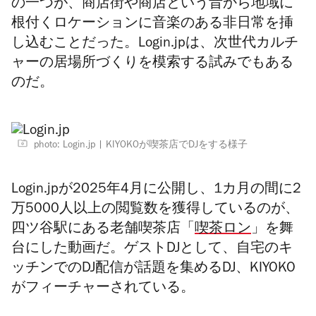
の一つが、商店街や商店という昔から地域に
根付くロケーションに音楽のある非日常を挿
し込むことだった。Login.jpは、次世代カルチ
ャーの居場所づくりを模索する試みでもある
のだ。
photo: Login.jp
KIYOKOが喫茶店でDJをする様子
Login.jpが2025年4月に公開し、1カ月の間に2
万5000人以上の閲覧数を獲得しているのが、
四ツ谷駅にある老舗喫茶店「
喫茶ロン
」を舞
台にした動画だ。ゲストDJとして、自宅のキ
ッチンでのDJ配信が話題を集めるDJ、
KIYOKO
がフィーチャーされている。