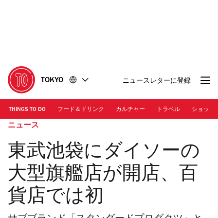
コ
フ
ン
ッ
テ
タ
ン
ー
ツ
に
に
移
移
動
TOKYO
ニュースレターに登録
動
THINGS TO DO
フード＆ドリンク
カルチャー
トラベル
ショッピ
ニュース
東武池袋にダイソーの
大型旗艦店が開店、百
貨店では初