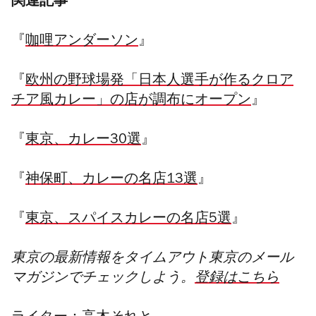
関連記事
『
咖哩アンダーソン
』
『
欧州の野球場発「日本人選手が作るクロア
チア風カレー」の店が調布にオープン
』
『
東京、カレー30選
』
『
神保町、カレーの名店13選
』
『
東京、スパイスカレーの名店5選
』
東京の最新情報をタイムアウト東京のメール
マガジンでチェックしよう。
登録はこちら