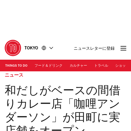
コ
フ
ン
ッ
テ
タ
ン
ー
ツ
に
に
移
移
動
TOKYO
ニュースレターに登録
動
THINGS TO DO
フード＆ドリンク
カルチャー
トラベル
ショッピ
ニュース
和だしがベースの間借
りカレー店「咖哩アン
ダーソン」が田町に実