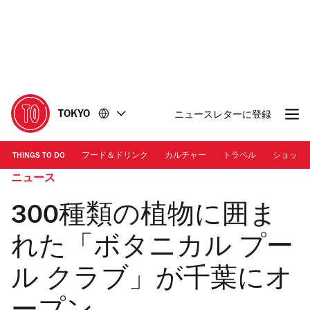
コ
フ
ン
ッ
テ
タ
ン
ー
ツ
に
に
移
移
動
TOKYO
ニュースレターに登録
動
THINGS TO DO
フード＆ドリンク
カルチャー
トラベル
ショッピ
ニュース
300種類の植物に囲ま
れた「ボタニカル プー
ル クラブ」が千葉にオ