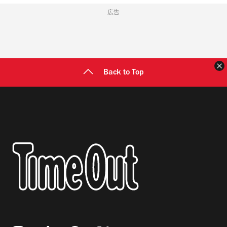
広告
Back to Top