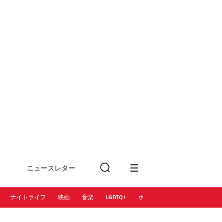
ニュースレター
検
に登録
索
ナイトライフ
映画
音楽
LGBTQ+
ホテル
レストラン＆カフェ