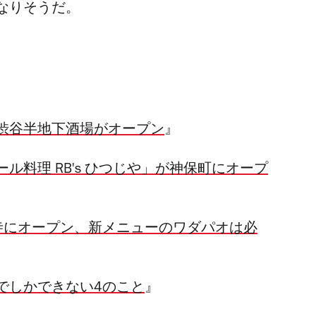
なりそうだ。
渋谷半地下酒場がオープン
』
ル料理 RB's ひつじや」が神保町にオープ
寺にオープン、新メニューのワダパオは必
でしかできない4のこと
』