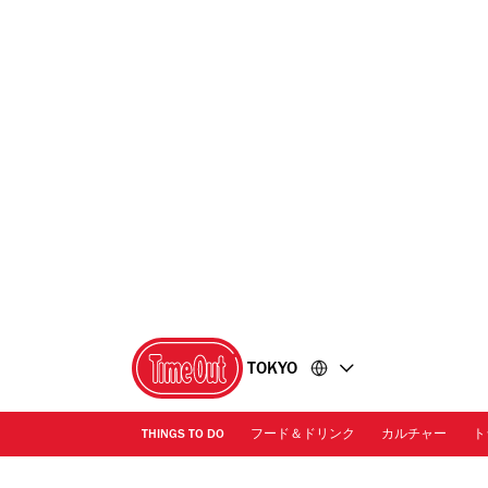
コ
フ
ン
ッ
テ
タ
ン
ー
ツ
に
に
移
移
動
動
TOKYO
THINGS TO DO
フード＆ドリンク
カルチャー
ト