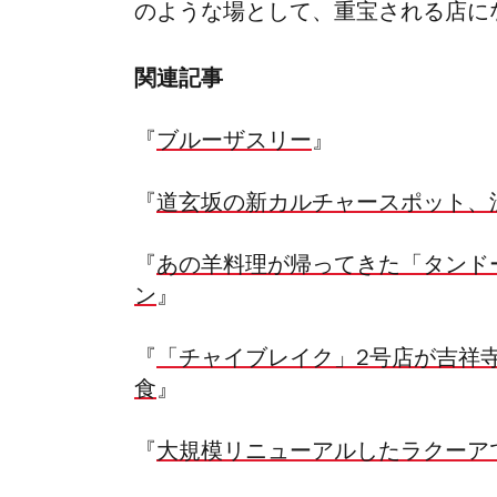
のような場として、重宝される店に
関連記事
『
ブルーザスリー
』
『
道玄坂の新カルチャースポット、
『
あの羊料理が帰ってきた「タンドー
ン
』
『
「チャイブレイク」2号店が吉祥
食
』
『
大規模リニューアルしたラクーア