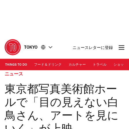
コ
フ
ン
ッ
テ
タ
ン
ー
ツ
に
に
移
移
動
TOKYO
ニュースレターに登録
動
THINGS TO DO
フード＆ドリンク
カルチャー
トラベル
ショッピ
ニュース
東京都写真美術館ホー
ルで「目の見えない白
鳥さん、アートを見に