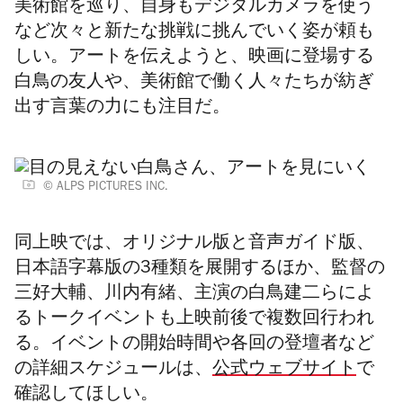
美術館を巡り、自身もデジタルカメラを使う
など次々と新たな挑戦に挑んでいく姿が頼も
しい。アートを伝えようと、映画に登場する
白鳥の友人や、美術館で働く人々たちが紡ぎ
出す言葉の力にも注目だ。
© ALPS PICTURES INC.
同上映では、オリジナル版と音声ガイド版、
日本語字幕版の3種類を展開するほか、監督の
三好大輔、川内有緒、主演の白鳥建二らによ
るトークイベントも上映前後で複数回行われ
る。イベントの開始時間や各回の登壇者など
の詳細スケジュールは、
公式ウェブサイト
で
確認してほしい。