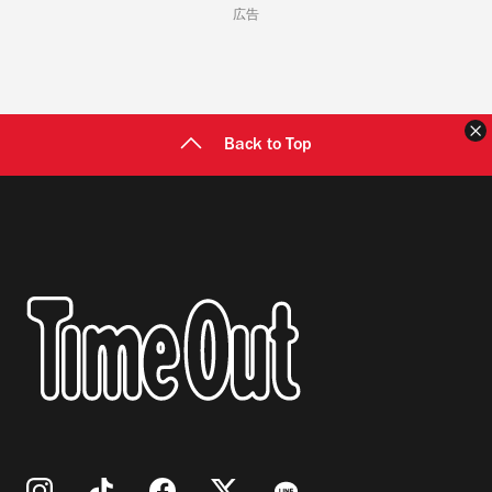
広告
Back to Top