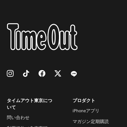
作品群は、一家族の記録でありながら、
閉館の30分前まで／休館日は月曜（祝日
気軽に楽しめるのがうれしい。 また、夜
普遍的な親密さや懐かしさを感じさせ、
の場合は翌平日）／料金は700円、学生
の美術館で音楽家の生演奏が堪能できる
鑑賞者それぞれの記憶に静かに寄り添
560円、65歳以上・高校生350円（第3
特別なミニコンサートも開催。スケジュ
う。 また、人間社会の影響を受けながら
水曜は65歳以上無料、8月6～28日の
ールの詳細は公式ウェブサイトを確認し
生きる動物たちの姿を捉えた宮崎の「イ
木・金曜17〜21時は学生・高校生無
てほしい。 なお、東京都写真美術館は毎
マドキの野生生物」シリーズや、食事を
料）、中学生以下無料
週木・金曜日のみ行う。東京都美術館は
通じて他者と時間や空間を共有する行為
20時までの実施なので、注意が必要だ。
を表現した折元のパフォーマンス作品
※時間・料金は会場により異なる
「おばあさんのランチ」シリーズにも注
目したい。 会期中には、料理研究家の土
井善晴を招いたトークイベントも開催さ
タイムアウト東京につ
プロダクト
れ、多角的な視点から「食」を考える機
いて
iPhoneアプリ
会が設けられる。 ※10～18時（木・金
問い合わせ
マガジン定期購読
曜は20時まで、8月6～28日の木・金曜