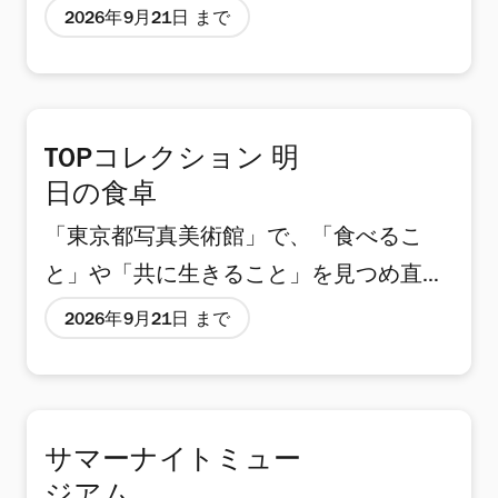
出光真子による大規模展「出光真子 おん
2026年9月21日 まで
なのさくひん――ある映像作家の自伝」が
開催。同館収蔵のフィルム・ビデオ全作
品に加え、主要インスタレーション作品
TOPコレクション 明
を含む全作品を、展覧会と上映を通して
日の食卓
網羅的に紹介し、その創作活動の軌跡を
「東京都写真美術館」で、「食べるこ
振り返る。 出光は1960年代、アメリカ
と」や「共に生きること」を見つめ直す
滞在を経て映像制作を開始。女性の生き
展覧会「TOPコレクション 明日の食卓」
方や家族、メディアと社会の関係をテー
2026年9月21日 まで
が開催。「食」をテーマに、14人の作家
マに、フィルムや当時最先端だったビデ
による写真・映像作品を紹介する。 会場
オメディアを用いた作品を発表してき
は、「あのとき、あの食卓で」「食と地
た。特に1970年代以降のビデオ作品で
サマーナイトミュー
域のあいだに」「環境のなかで」「明日
は、テレビメロドラマの手法を取り入れ