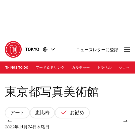
コ
フ
ン
ッ
テ
タ
ン
ー
ツ
に
に
移
移
動
TOKYO
ニュースレターに登録
動
THINGS TO DO
フード＆ドリンク
カルチャー
トラベル
ショッピ
東京都写真美術館 | 外観
東京都写真美術館
アート
恵比寿
お勧め
2022年11月24日木曜日