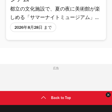
ジアム
の食卓」の4章で構成。島尾伸三、野口
ながら、母と子、夫婦関係、女性の社会
都立の文化施設で、夏の夜に美術館が楽
里佳、潮田登久子、原美樹子、川内倫
的役割といったテーマを独自の視点で描
しめる「サマーナイトミュージアム」が
子、奈良原一高、山田實、竹谷出、宮本
いている。近年は、ジェンダーや身体を
開催。都内の6館の美術館やアートギャ
隆司、宮崎学、土田ヒロミ、楢橋朝子、
巡る国際的議論の高まりを背景に、その
2026年8月28日 まで
ラリーが、期間中毎週金曜日の開館期間
岩井優、折元立身が参加する。 「食」を
実践が改めて注目を集める。 会場では、
を最大21時まで延長する。 実施するの
手がかりに作品をたどることで、家族や
計5点のインスタレーション作品を展示
は、2026年3月にリニューアルオープン
自身の食卓にまつわる記憶が呼び起こさ
室内外で公開。また、出光の映像作品40
した「江戸東京博物館」をはじめ、「東
れるとともに、高齢化や孤食、環境問題
点を9つのプログラムで上映する。
京都美術館」「東京都庭園美術館」「東
など、現代社会が抱える課題についても
『Woman’s House』『At Yukigaya 2』な
広告
京都写真美術館」「東京都現代美術館」
思いを巡らせる機会となりそうだ。 見ど
ど一部作品は、ニュープリントによる16
「東京都渋谷公園通りギャラリー」の6
ころの一つは、島尾の「生活 1980–
ミリフィルム上映を予定している。 ※10
館。17時以降の入場で、学生は無料、一
85」シリーズ。同じく写真家である妻・
～18時（木・金曜は20時まで、8月6～
Back to Top
般・65歳以上も割引料金で入場できるの
潮田と娘とともに過ごした日常を収めた
28日の木・金曜は21時まで）／入館は
で、普段美術館に行かないという人でも