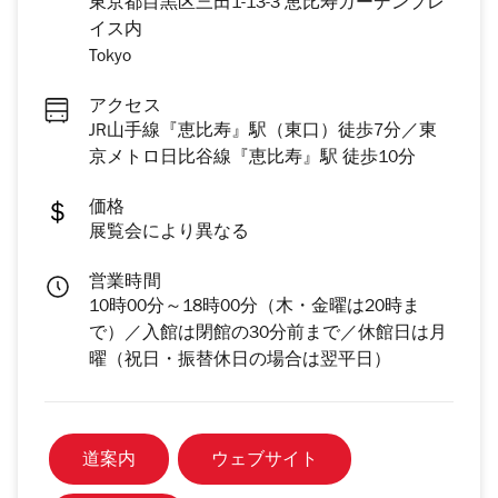
東京都目黒区三田1-13-3 恵比寿ガーデンプレ
イス内
Tokyo
アクセス
JR山手線『恵比寿』駅（東口）徒歩7分／東
京メトロ日比谷線『恵比寿』駅 徒歩10分
価格
展覧会により異なる
営業時間
10時00分～18時00分（木・金曜は20時ま
で）／入館は閉館の30分前まで／休館日は月
曜（祝日・振替休日の場合は翌平日）
道案内
ウェブサイト